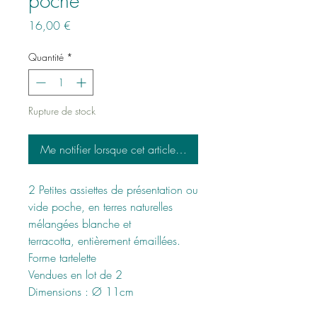
poche
Prix
16,00 €
Quantité
*
Rupture de stock
Me notifier lorsque cet article est disponible
2 Petites assiettes de présentation ou
vide poche, en terres naturelles
mélangées blanche et
terracotta, entièrement émaillées.
Forme tartelette
Vendues en lot de 2
Dimensions : Ø 11cm