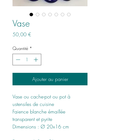
Vase
Prix
50,00 €
Quantité
*
Ajouter au panier
Vase ou cache-pot ou pot à
ustensiles de cuisine
Faience blanche émaillée
transparent et pyrite
Dimensions : Ø 20x16 cm